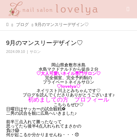
ブログ
9月のマンスリーデザイン♡
9月のマンスリーデザイン♡
2024.09.10
サロン
岡山県倉敷市水島
水島マクドナルドから徒歩２分
♡大人可愛いネイル専門サロン♡
完全個室、完全予約制の
プライベートネイルサロン
♡lovelya♡
ネイリスト川上とみちゃんです♡
ブログを読んでくださりありがとうございます♪
初めましての方 プロフィール
こちらもぜひ♡
日曜日はサッカーの試合観戦⚽
二男の試合を観に広島へいきました♪
前半三点入れて勝ったなって
思ってたら後半4点入れられてまさかの
負け😱
何が起こるか分かりませんね・・・😞