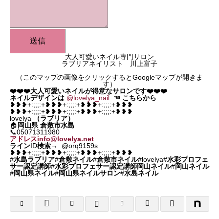
送信
大人可愛いネイル専門サロン
ラブリアネイリスト 川上富子
（このマップの画像をクリックするとGoogleマップが開きま
す）
❤️❤️❤️大人可愛いネイルが得意なサロンです❤️❤️❤️
ネイルデザインは
@lovelya_nail
☜
こちらから
❥❥❥+:;;;:+❥❥❥+:;;;:+❥❥❥+:;;;:+❥❥❥
❥❥❥+:;;;:+❥❥❥+:;;;:+❥❥❥+:;;;:+❥❥❥
lovelya
（ラブリア）
🏠
岡山県
倉敷市水島
📞05071311980
アドレスinfo@lovelya.net
ライン
ID
検索
→ @orq9159s
❥❥❥+:;;;:+❥❥❥+:;;;:+❥❥❥+:;;;:+❥❥❥
#
水島ラブリア
#
倉敷ネイル
#
倉敷市ネイル
#lovelya#
水彩プロフェ
サー認定講師
#
水彩プロフェサー認定講師岡山ネイル
#
岡山ネイル
#
岡山県ネイル
#
岡山県ネイルサロン
#
水島ネイル