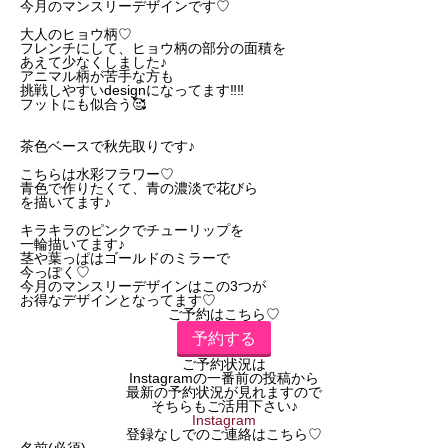
今月のマンスリーデザインです♡
大人のヒョウ柄♡
フレンチにして、
ヒョウ柄の部分の面積を
あえて少なくしました♪
アニマル柄が苦手な方も
挑戦しやすいdesignになってます‼️‼️
フットにも似合う🥰
茶色ベースで秋先取りです♪
こちらは水彩フラワー♡
青色で作りたくて、青の濃淡で花びら
を描いてます♪
キラキラのピンクでチューリップを
一輪描いてます♪
茎や葉っぱはゴールドのミラーで
今っぽく♡
今月のマンスリーデザインはこの3つが
お得なデザインとなってます♡
ご予約はこちら♡
予約する
ご予約状況は
Instagramの一番前の投稿から
最新の予約状況が見れますので
そちらもご活用下さい♪
Instagram
登録なしでのご連絡はこちら♡