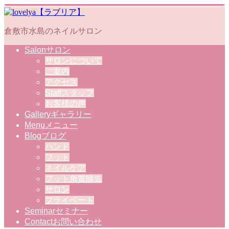
倉敷市水島のネイルサロン
Salon
サロン
サロンについて
ご案内
アクセス
Staff
スタッフ
お客様の声
Gallery
ギャラリー
Menu
メニュー
Blog
ブログ
ハンド
フット
ネイルケア
フット角質除去
サロン
プライベート
Seminar
セミナー
Contact
お問い合わせ