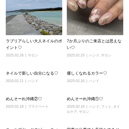
ラブリアらしい大人ネイルのポ
7か月ぶりのご来店とは思えな
イント♡
い♡
2025.02.26
サロン
2025.02.25
ハンド
,
サロン
ネイルで新しい自分になる♡
優しくなれるカラー♡
2025.02.21
ハンド
2025.02.20
ハンド
めんそーれ沖縄②♡
めんそーれ沖縄①♡
2025.02.18
プライベート
2025.02.16
ハンド
,
フット
,
ネイ
ルケア
,
サロン