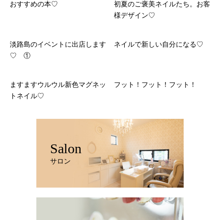
おすすめの本♡
初夏のご褒美ネイルたち。お客
様デザイン♡
淡路島のイベントに出店します
ネイルで新しい自分になる♡
♡ ①
ますますウルウル新色マグネッ
フット！フット！フット！
トネイル♡
Salon
サロン