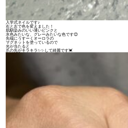
入学式ネイルです♪
右と左で色を変えました！
肌馴染みのいい薄いピンクと
水色みたいな、グレーみたいな色です😊
先端にうすーくオーロラの
マグネットを塗っているので
光が当たると
爪の先がキラキラ✨✨して綺麗です💓