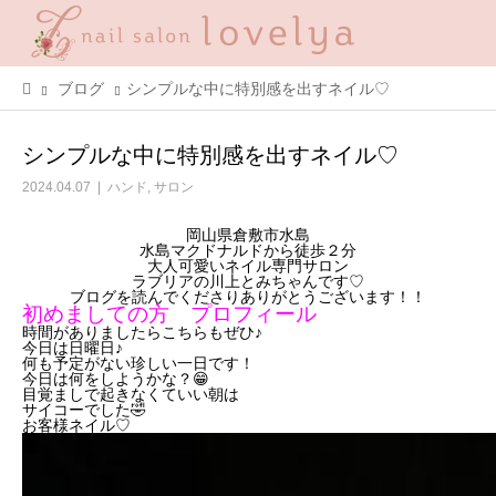
ブログ
シンプルな中に特別感を出すネイル♡
シンプルな中に特別感を出すネイル♡
2024.04.07
ハンド
,
サロン
岡山県倉敷市水島
水島マクドナルドから徒歩２分
大人可愛いネイル専門サロン
ラ
ブリアの川上とみちゃんです♡
ブログを読んでくださりありがとうございます！！
初めましての方 プロフィール
時間がありましたらこちらもぜひ♪
今日は日曜日♪
何も予定がない珍しい一日です！
今日は何をしようかな？😁
目覚ましで起きなくていい朝は
サイコーでした🤣
お客様ネイル♡