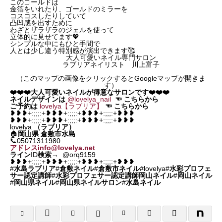
このゴールドは
金箔をいれたり、ゴールドのミラーを
コスコスしたりしていて
凸凹感を出すために
わざとザラザラのジェルを使って
立体的に見せてます💖
シンプルな中にもひと手間で
人とは少し違う特別感が演出できます🥰
大人可愛いネイル専門サロン
ラブリアネイリスト 川上富子
（このマップの画像をクリックするとGoogleマップが開きま
す）
❤️❤️❤️大人可愛いネイルが得意なサロンです❤️❤️❤️
ネイルデザインは
@lovelya_nail
☜
こちらから
ご予約は
lovelya【ラブリア】
☜
こちらから
❥❥❥+:;;;:+❥❥❥+:;;;:+❥❥❥+:;;;:+❥❥❥
❥❥❥+:;;;:+❥❥❥+:;;;:+❥❥❥+:;;;:+❥❥❥
lovelya
（ラブリア）
🏠
岡山県
倉敷市水島
📞05071311980
アドレスinfo@lovelya.net
ライン
ID
検索
→ @orq9159
❥❥❥+:;;;:+❥❥❥+:;;;:+❥❥❥+:;;;:+❥❥❥
#
水島ラブリア
#
倉敷ネイル
#
倉敷市ネイル
#lovelya#
水彩プロフェ
サー認定講師
#
水彩プロフェサー認定講師岡山ネイル
#
岡山ネイル
#
岡山県ネイル
#
岡山県ネイルサロン
#
水島ネイル