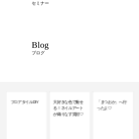
セミナー
Blog
ブログ
大好きな色で魅せ
「まつおか」へ行
る！ネイルアート
ったよ♡
が織りなす笑顔♡
毎日の家事で爪を