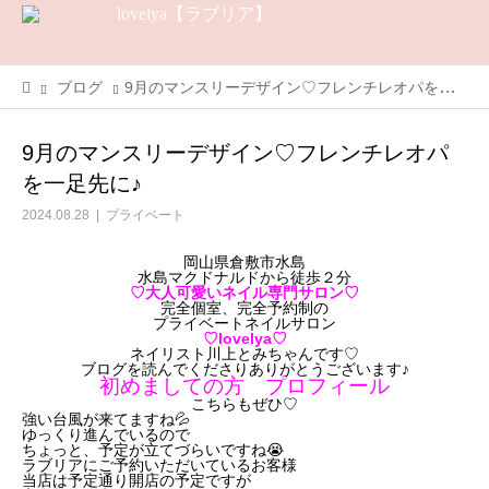
ブログ
9月のマンスリーデザイン♡フレンチレオパを一足先に♪
9月のマンスリーデザイン♡フレンチレオパ
を一足先に♪
2024.08.28
プライベート
岡山県倉敷市水島
水島マクドナルドから徒歩２分
♡大人可愛いネイル専門サロン♡
完全個室、完全予約制の
プライベートネイルサロン
♡lovelya♡
ネイリスト川上とみちゃんです♡
ブログを読んでくださりありがとうございます♪
初めましての方 プロフィール
こちらもぜひ♡
強い台風が来てますね💦
ゆっくり進んでいるので
ちょっと、予定が立てづらいですね😭
ラブリアにご予約いただいているお客様
当店は予定通り開店の予定ですが