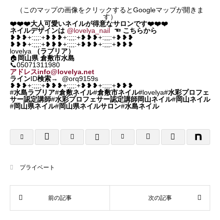
（このマップの画像をクリックするとGoogleマップが開きま
す）
❤️❤️❤️大人可愛いネイルが得意なサロンです❤️❤️❤️
ネイルデザインは
@lovelya_nail
☜
こちらから
❥❥❥+:;;;:+❥❥❥+:;;;:+❥❥❥+:;;;:+❥❥❥
❥❥❥+:;;;:+❥❥❥+:;;;:+❥❥❥+:;;;:+❥❥❥
lovelya
（ラブリア）
🏠
岡山県
倉敷市水島
📞05071311980
アドレスinfo@lovelya.net
ライン
ID
検索
→ @orq9159s
❥❥❥+:;;;:+❥❥❥+:;;;:+❥❥❥+:;;;:+❥❥❥
#
水島ラブリア
#
倉敷ネイル
#
倉敷市ネイル
#lovelya#
水彩プロフェ
サー認定講師
#
水彩プロフェサー認定講師岡山ネイル
#
岡山ネイル
#
岡山県ネイル
#
岡山県ネイルサロン
#
水島ネイル
プライベート