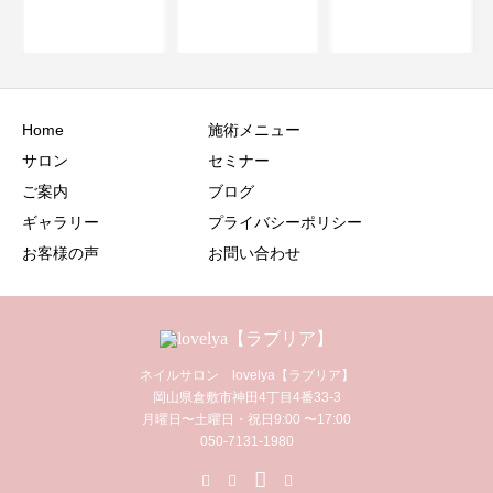
守る！100均便利グ
ッズで美爪習慣...
Home
施術メニュー
サロン
セミナー
ご案内
ブログ
ギャラリー
プライバシーポリシー
お客様の声
お問い合わせ
ネイルサロン lovelya【ラブリア】
岡山県倉敷市神田4丁目4番33-3
月曜日〜土曜日・祝日9:00 〜17:00
050-7131-1980