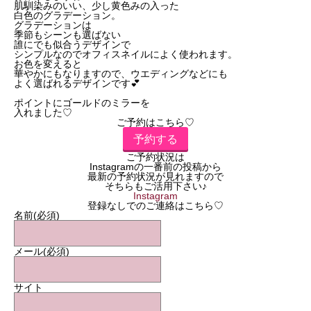
肌馴染みのいい、少し黄色みの入った
白色のグラデーション。
グラデーションは
季節もシーンも選ばない
誰にでも似合うデザインで
シンプルなのでオフィスネイルによく使われます。
お色を変えると
華やかにもなりますので、ウエディングなどにも
よく選ばれるデザインです💕
ポイントにゴールドのミラーを
入れました♡
ご予約はこちら♡
予約する
ご予約状況は
Instagramの一番前の投稿から
最新の予約状況が見れますので
そちらもご活用下さい♪
Instagram
登録なしでのご連絡はこちら♡
名前
(必須)
メール
(必須)
サイト