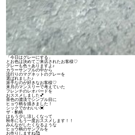
「今日はグレーにする」
とお色は決めてご来店されたお客様♡
グレーも色々ありますよ♪
カラーサンプルの中から
流行りのマグネットのグレーを
選ばれました♪
派手なのが好きなお客様♡
来月のマンスリーで考えていた
フレンチのレオパードを
おススメしました💕
茶色の濃淡でシンプル目に
ヒョウ柄を描きました！
シックでかわいい💓
ザ・豹柄
はもう少し涼しくなって
秋冬にもう一度おススメします！！
みんながしたくなるような
ヒョウ柄のサンプルを
お作りしますね🥰