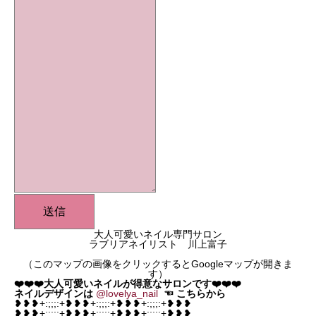
送信
大人可愛いネイル専門サロン
ラブリアネイリスト 川上富子
（このマップの画像をクリックするとGoogleマップが開きま
す）
❤️❤️❤️大人可愛いネイルが得意なサロンです❤️❤️❤️
ネイルデザインは
@lovelya_nail
☜
こちらから
❥❥❥+:;;;:+❥❥❥+:;;;:+❥❥❥+:;;;:+❥❥❥
❥❥❥+:;;;:+❥❥❥+:;;;:+❥❥❥+:;;;:+❥❥❥