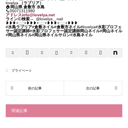
lovelya
（ラブリア）
🏠
岡山県
倉敷市 水島
📞05071311980
アドレスinfo@lovelya.net
ライン
ID
検索
→ @lovelya＿nail
❥❥❥+:;;;:+❥❥❥+:;;;:+❥❥❥+:;;;:+❥❥❥
#
水島ラブリア
#
倉敷ネイル
#
倉敷市ネイル
#lovelya#
水彩プロフェ
サー認定講師
#
水彩プロフェサー認定講師岡山ネイル
#
岡山ネイル
#
岡山県ネイル
#
岡山県ネイルサロン
#
水島ネイル
プライベート
関連記事