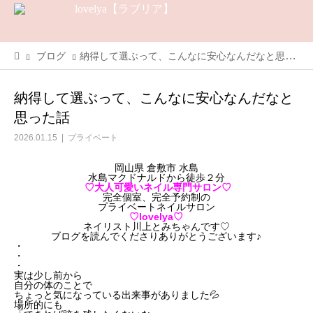
ブログ
納得して選ぶって、こんなに安心なんだなと思った話
納得して選ぶって、こんなに安心なんだなと
思った話
2026.01.15
プライベート
岡山県 倉敷市 水島
水島マクドナルドから徒歩２分
♡大人可愛いネイル専門サロン♡
完全個室、完全予約制の
プライベートネイルサロン
♡lovelya♡
ネイリスト川上とみちゃんです♡
ブログを読んでくださりありがとうございます♪
・
・
・
実は少し前から
自分の体のことで
ちょっと気になっている出来事がありました💦
場所的にも