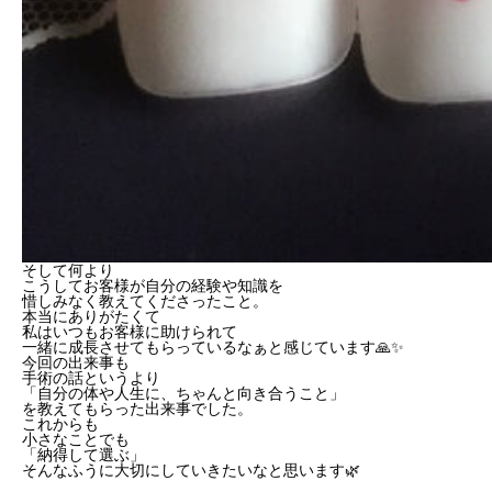
そして何より
こうしてお客様が自分の経験や知識を
惜しみなく教えてくださったこと。
本当にありがたくて
私はいつもお客様に助けられて
一緒に成長させてもらっているなぁと感じています🙏✨
今回の出来事も
手術の話というより
「自分の体や人生に、ちゃんと向き合うこと」
を教えてもらった出来事でした。
これからも
小さなことでも
「納得して選ぶ」
そんなふうに大切にしていきたいなと思います🌿