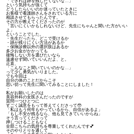
「できれば跡を残したくないな…」
という気持ちが強くて
どうしたらいいのか迷っていたときに
お客様で看護師さんをされている方に
相談させてもらったんです。
その方が教えてくださったのが
「言いにくいかもしれないけど、
先生にちゃんと聞いた方がいい
よ」
ということでした。
・先生だったら、どこで受けるか
・跡が残りにくい方法があるか
・保険診療以外の選択肢はあるか
多少お金がかかっても
後悔しない方を選びたいなら
遠慮せず聞いていいんだよ、と。
正直、
「こんなこと聞いていいのかな…」
って少し勇気がいりました。
でも今回は
自分の体のことだからこそ
思い切って先生に聞いてみることにしました！
・
私がお願いしたのは
美容外科の女医さんだったのですが
質問一つひとつに
すごく誠意をもって答えてくださって🥹
「私はもう何年もやっているから、自信があるよ」
「もし不安が残るなら、他も見てきていいからね」
そう言ってくださって
押しつけることもなく
全部こちらの気持ちを尊重してくれたんです💕
そのやりとりを通して