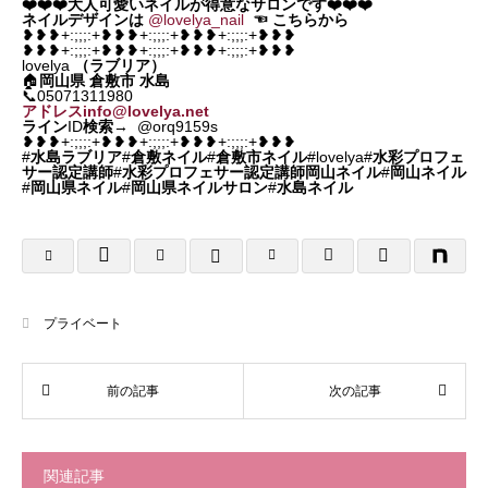
❤️❤️❤️大人可愛いネイルが得意なサロンです❤️❤️❤️
ネイルデザインは
@lovelya_nail
☜
こちらから
❥❥❥+:;;;:+❥❥❥+:;;;:+❥❥❥+:;;;:+❥❥❥
❥❥❥+:;;;:+❥❥❥+:;;;:+❥❥❥+:;;;:+❥❥❥
lovelya
（ラブリア）
🏠
岡山県
倉敷市 水島
📞05071311980
アドレスinfo@lovelya.net
ライン
ID
検索
→ @orq9159s
❥❥❥+:;;;:+❥❥❥+:;;;:+❥❥❥+:;;;:+❥❥❥
#
水島ラブリア
#
倉敷ネイル
#
倉敷市ネイル
#lovelya#
水彩プロフェ
サー認定講師
#
水彩プロフェサー認定講師岡山ネイル
#
岡山ネイル
#
岡山県ネイル
#
岡山県ネイルサロン
#
水島ネイル
プライベート
関連記事