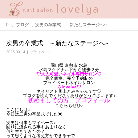
ブログ
次男の卒業式 ～新たなステージへ~
次男の卒業式 ～新たなステージへ~
2025.03.14
プライベート
岡山県 倉敷市 水島
水島マクドナルドから徒歩２分
♡大人可愛いネイル専門サロン♡
完全個室、完全予約制の
プライベートネイルサロン
♡lovelya♡
ネイリスト川上とみちゃんです♡
ブログを読んでくださりありがとうございます♪
初めましての方 プロフィール
こちらもぜひ♪
こんにちは♪
今日は二男の卒業式でした💓
次男は何事もマイペース♪
回りに流される事もあまりなく
何年生きてきたの？
って思うような考え方ができる子で