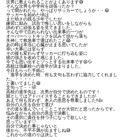
次男に教えられることがよくあります😅
そんな次男も中学何を頑張ったか？
って聞かれたら、やっぱりサッカーでしょうか・・😆
サッカーを始めた頃は
まだ幼さの残る少年でしたが
練習に励み、試合で悔しい思いをしながらも
諦めずに頑張る姿を見てきました。
そんな中で忘れられない出来事の一つが
オーバーヘッドキックを試みて頭から落ち
失神して救急車で運ばれたこと😱
あの時は本当に心臓が止まる思いでしたが
幸い大事には至らず
その後も変わらずサッカーに打ち込む姿に
彼の強さを改めて感じました。
今でも思い出すとゾッとする出来事です😫💦
高校は強豪校への進学が決まりました。
今日もらった手紙に
「進学を決めた時、何も文句も言わずに協力してくれまし
た。・・・・」
と書いてました😆
文句って・・🤣
高校の進学先は、次男が自分で決めたものです！
親としてはアドバイスすることもできましたが
あえて何も言わず、本人の意思を尊重しました‼️👍
自分の人生を自分で選び
その道を進んでいくことこそが大切だと思ったからです。
悩みながらも自分の意志で決断し
その選択に責任を持つ子になって欲しいと
思っています♡
自分で決めた事じゃないと
後から、不平不満が出ますしね😅
これからの道のりは決して