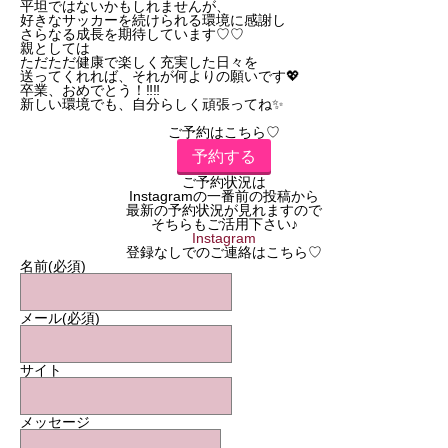
平坦ではないかもしれませんが、
好きなサッカーを続けられる環境に感謝し
さらなる成長を期待しています♡♡
親としては
ただただ健康で楽しく充実した日々を
送ってくれれば、それが何よりの願いです💖
卒業、おめでとう！‼️‼️
新しい環境でも、自分らしく頑張ってね✨
ご予約はこちら♡
予約する
ご予約状況は
Instagramの一番前の投稿から
最新の予約状況が見れますので
そちらもご活用下さい♪
Instagram
登録なしでのご連絡はこちら♡
名前
(必須)
メール
(必須)
サイト
メッセージ