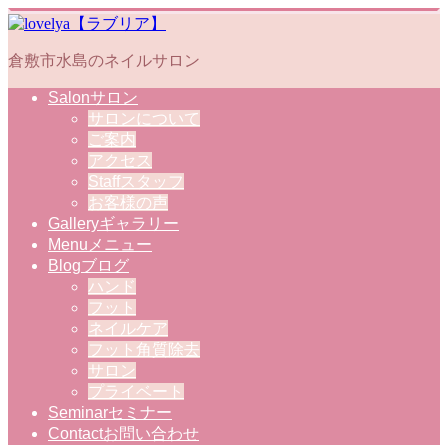
倉敷市水島のネイルサロン
Salon
サロン
サロンについて
ご案内
アクセス
Staff
スタッフ
お客様の声
Gallery
ギャラリー
Menu
メニュー
Blog
ブログ
ハンド
フット
ネイルケア
フット角質除去
サロン
プライベート
Seminar
セミナー
Contact
お問い合わせ