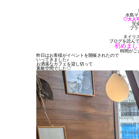
水島マ
♡大人
完
プラ
ネイリ
ブログを読んで
初めまし
時間がご
昨日はお客様がイベントを開催されたので
いってきました♪
お洒落なカフェを貸し切って
素敵空間でした♡