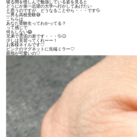
寝る間を惜しんで勉強している姿を見ると
どうにか第一志望の大学へ行かしてあげたい
と思うのですが、どうなることやら・・・です💦
二男も高校受験😅
こちらは
あなた受験生ってわかってる？
って感じで
何もしない😱
兄弟で雲泥の差です・・・💦😥
少しは見習ってくれーー！
お客様ネイルです♡
ピンクのマグネットに先端ミラー♡
親指が可愛いの♡