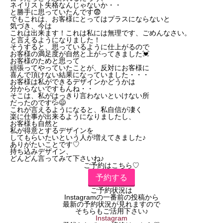
ネイリスト失格なんじゃないか・・
と勝手に思っていたんです😨
でもこれは、お客様にとってはプラスにならないと
気づき、今は
これは出来ます！これは私には無理です、ごめんなさい。
と言えるようになりました！
そうすると、思っているように仕上がるので
お客様の満足度が自然と上がってきました💓
お客様のためと思って
頑張ってやっていたことが、反対にお客様に
喜んで頂けない結果になっていました・・・
お客様は私ができるデザインかどうかは
分からないですもんね・・
そこは、私がはっきり言わないといけない所
だったのです💦😅
これが言えるようになると、私自信が凄く
楽に仕事が出来るようになりましたし、
お客様も自然と
私が得意とするデザインを
してもらいたいという人が増えてきました♪
ありがたいことです♡
持ち込みデザイン、
どんどん言ってみて下さいね♪
ご予約はこちら♡
予約する
ご予約状況は
Instagramの一番前の投稿から
最新の予約状況が見れますので
そちらもご活用下さい♪
Instagram