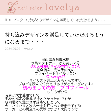
ブログ
持ち込みデザインを満足していただけるようになるまで・・・
持ち込みデザインを満足していただけるよう
になるまで・・・
2024.09.02
サロン
岡山県倉敷市水島
水島マクドナルドから徒歩２分
♡大人可愛いネイル専門サロン♡
完全個室、完全予約制の
プライベートネイルサロン
♡lovelya♡
ネイリスト川上とみちゃんです♡
ブログを読んでくださりありがとうございます♪
初めましての方 プロフィール
こちらもぜひ♡
長男が大学受験でして
学校の指定校推薦で行きたかったのですが
校内選考で選ばれず落ちてしまって
今、バタバタと次の一手を打つべく奔走中です💦
サッカーとの両立での受験はすごく大変そうで