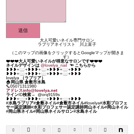
送信
大人可愛いネイル専門サロン
ラブリアネイリスト 川上富子
（このマップの画像をクリックするとGoogleマップが開きま
す）
❤️❤️❤️大人可愛いネイルが得意なサロンです❤️❤️❤️
ネイルデザインは
@lovelya_nail
☜
こちらから
❥❥❥+:;;;:+❥❥❥+:;;;:+❥❥❥+:;;;:+❥❥❥
❥❥❥+:;;;:+❥❥❥+:;;;:+❥❥❥+:;;;:+❥❥❥
lovelya
（ラブリア）
🏠
岡山県
倉敷市水島
📞05071311980
アドレスinfo@lovelya.net
ライン
ID
検索
→ @orq9159s
❥❥❥+:;;;:+❥❥❥+:;;;:+❥❥❥+:;;;:+❥❥❥
#
水島ラブリア
#
倉敷ネイル
#
倉敷市ネイル
#lovelya#
水彩プロフェ
サー認定講師
#
水彩プロフェサー認定講師岡山ネイル
#
岡山ネイル
#
岡山県ネイル
#
岡山県ネイルサロン
#
水島ネイル