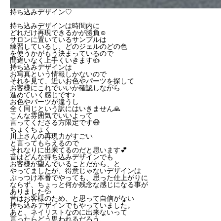
持ち込みデザイン♡
持ち込みデザインは時間内に
どれだけ再現できるかが勝負☺️
サロンに置いているサンプルは
練習しているし、どのジェルのどの色
を使うかがもう決まっているので
間違いなく上手くいきます👍
持ち込みデザインは
お写真という情報しかないので
それを見て、近いお色やパーツを探して
お客様にこれでいいか確認しながら
進めていく感じです♪
お色やパーツが違うし
全く同じという訳にはいきません🙏
こんな雰囲気でいいよって
言ってくださる方限定です😅
ちょくちょく
川上さんの再現力がすごい
と言ってもらえるので
それなりに出来てるのだと思います💕
昔はどんな持ち込みデザインでも
お客様が望んでいることだから、と
やってましたが、得意じゃないデザインは
ぶっつけ本番でやっても、思った仕上がりに
ならず、ちょっと何か残念な感じになる事が
ありました💦
昔はお客様のため、と思って自信がない
持ち込みデザインでもやっていました。
あと、ネイリストなのに出来ないって
言ったらどう思われるだろう、