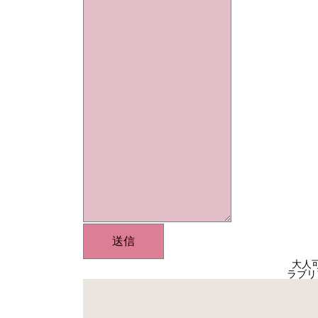
送信
大人
ラブリ