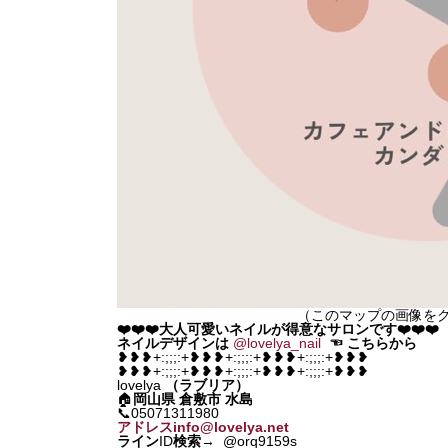
（このマップの画像をク
❤️❤️❤️大人可愛いネイルが得意なサロンです❤️❤️❤️
ネイルデザインは
@lovelya_nail
☜
こちらから
❥❥❥+:;;;:+❥❥❥+:;;;:+❥❥❥+:;;;:+❥❥❥
❥❥❥+:;;;:+❥❥❥+:;;;:+❥❥❥+:;;;:+❥❥❥
lovelya
（ラブリア）
🏠
岡山県
倉敷市 水島
📞05071311980
アドレスinfo@lovelya.net
ライン
ID
検索
→ @orq9159s