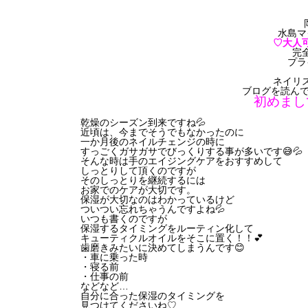
水島マ
♡大人
完
プラ
ネイリ
ブログを読んで
初めまし
乾燥のシーズン到来ですね💦
近頃は、今までそうでもなかったのに
一か月後のネイルチェンジの時に
すっごくガサガサでびっくりする事が多いです😅💦
そんな時は手のエイジングケアをおすすめして
しっとりして頂くのですが
そのしっとりを継続するには
お家でのケアが大切です。
保湿が大切なのはわかっているけど
ついつい忘れちゃうんですよね💦
いつも書くのですが
保湿するタイミングをルーティン化して
キューティクルオイルをそこに置く！！💕
歯磨きみたいに決めてしまうんです😊
・車に乗った時
・寝る前
・仕事の前
などなど…
自分に合った保湿のタイミングを
見つけてくださいね♡