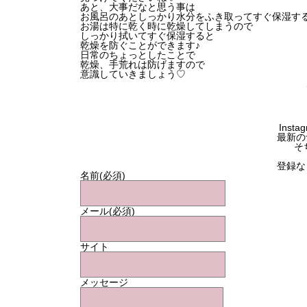
あと、大事だなと思う事は
お風呂のあとしっかり水分をふき取ってすぐ保湿す
お湯は特に乾く時に乾燥してしまうので
しっかり拭いてすぐ保湿すると
乾燥を防ぐことができます♪
日常のちょっとしたことで
乾燥、手荒れは防げますので
意識していきましょう♡
Ins
最新の
そ
登録な
名前
(必須)
メール
(必須)
サイト
メッセージ