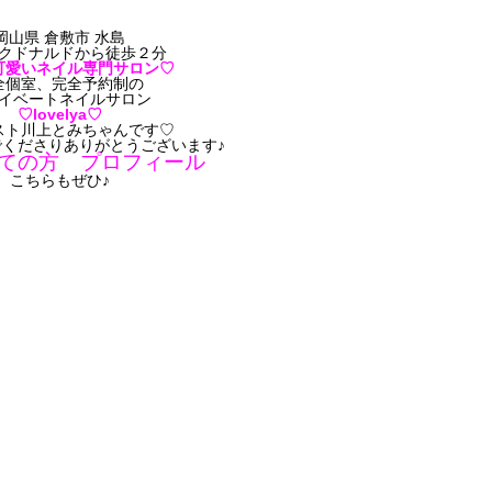
岡山県 倉敷市 水島
クドナルドから徒歩２分
可愛いネイル専門サロン♡
全個室、完全予約制の
イベートネイルサロン
♡lovelya♡
スト川上とみちゃんです♡
くださりありがとうございます♪
ての方 プロフィール
こちらもぜひ♪