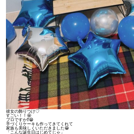
彼女の飾りつけ♡
すごい！！🤩
プロですか⁉😁
手づくりケーキも作ってきてくれて
家族も美味しくいただきました😁
「こんな誕生日はじめてじゃ」