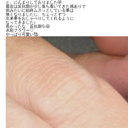
と、にんまりしておりました🤣
最近は反抗期が少し落ち着いてきた感ありで
前みたいに始終ムスッとしている事は
無くなりましたし、ちょっとずつ
出来事をおしゃべりしてくれるように
なってきました♪
長かったな、反抗期💦😅
水彩フラワー♡
やっぱり可愛い🥰