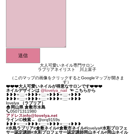
送信
大人可愛いネイル専門サロン
ラブリアネイリスト 川上富子
（このマップの画像をクリックするとGoogleマップが開きま
す）
❤️❤️❤️大人可愛いネイルが得意なサロンです❤️❤️❤️
ネイルデザインは
@lovelya_nail
☜
こちらから
❥❥❥+:;;;:+❥❥❥+:;;;:+❥❥❥+:;;;:+❥❥❥
❥❥❥+:;;;:+❥❥❥+:;;;:+❥❥❥+:;;;:+❥❥❥
lovelya
（ラブリア）
🏠
岡山県
倉敷市水島
📞05071311980
アドレスinfo@lovelya.net
ライン
ID
検索
→ @orq9159s
❥❥❥+:;;;:+❥❥❥+:;;;:+❥❥❥+:;;;:+❥❥❥
#
水島ラブリア
#
倉敷ネイル
#
倉敷市ネイル
#lovelya#
水彩プロフェ
サー認定講師
#
水彩プロフェサー認定講師岡山ネイル
#
岡山ネイル