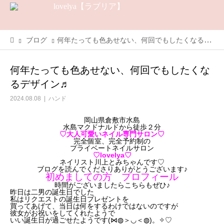
ブログ
何年たっても色あせない、何回でもしたくなるデザイン♬
何年たっても色あせない、何回でもしたくな
るデザイン♬
2024.08.08
ハンド
岡山県倉敷市水島
水島マクドナルドから徒歩２分
♡大人可愛いネイル専門サロン♡
完全個室、完全予約制の
プライベートネイルサロン
♡lovelya♡
ネイリスト川上とみちゃんです♡
ブログを読んでくださりありがとうございます♪
初めましての方 プロフィール
時間がございましたらこちらもぜひ♪
昨日は二男の誕生日でした
私はリクエストの誕生日プレゼントを
買ってあげて、当日は何をするわけではないのですが
彼女がお祝いをしてくれたようで
いい誕生日が過ごせたようです(⋈◍＞◡＜◍)。✧♡