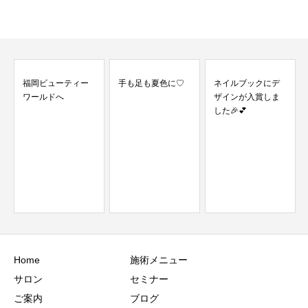
手も足も夏色に♡
ネイルブックにデ
ザインが入賞しま
した🎉💕
お正月は自分を振
り返って目標を立
てる日♡
Home
施術メニュー
サロン
セミナー
ご案内
ブログ