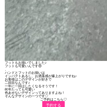
フットもお揃いでしました♪
フットも可愛いんです😍
、
ハンドとフットのお揃いは
インパクトあるし、お洒落感が爆上がりですね♪
お客様はこのデザインが好きで
二回目なんです♪
一年に一回はしたくなるそうです！
何年たっても可愛い
色あせないデザインってありますよね！
そんなデザインの一つです♡
ご予約はこちら♡
予約する