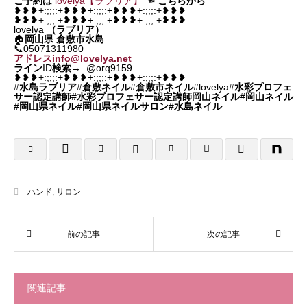
ご予約は
lovelya【ラブリア】
☜
こちらから
❥❥❥+:;;;:+❥❥❥+:;;;:+❥❥❥+:;;;:+❥❥❥
❥❥❥+:;;;:+❥❥❥+:;;;:+❥❥❥+:;;;:+❥❥❥
lovelya
（ラブリア）
🏠
岡山県
倉敷市水島
📞05071311980
アドレスinfo@lovelya.net
ライン
ID
検索
→ @orq9159
❥❥❥+:;;;:+❥❥❥+:;;;:+❥❥❥+:;;;:+❥❥❥
#
水島ラブリア
#
倉敷ネイル
#
倉敷市ネイル
#lovelya#
水彩プロフェ
サー認定講師
#
水彩プロフェサー認定講師岡山ネイル
#
岡山ネイル
#
岡山県ネイル
#
岡山県ネイルサロン
#
水島ネイル
ハンド
,
サロン
関連記事