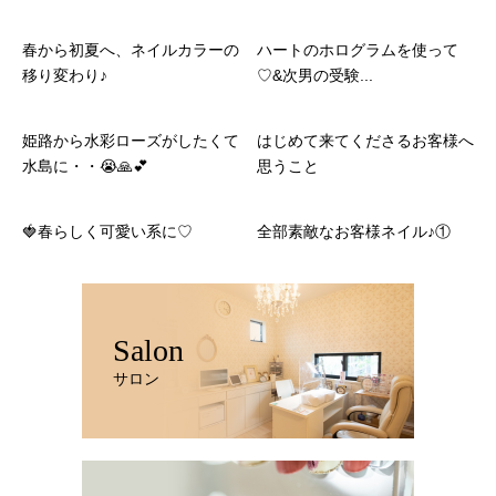
春から初夏へ、ネイルカラーの
ハートのホログラムを使って
移り変わり♪
♡&次男の受験...
姫路から水彩ローズがしたくて
はじめて来てくださるお客様へ
水島に・・😭🙏💕
思うこと
🍓春らしく可愛い系に♡
全部素敵なお客様ネイル♪①
Salon
サロン