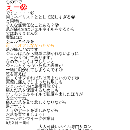
心の中で
えー😱
ですよ・・・😢
同じネイリストととして悲しすぎる😭
と同時に
そんな無責任なことある？😤
爪が痛むのはジェルネイルをするから
ではありません💦
実際には
ジェルネイルを
正しくオフしなかったから
爪が痛んだのです
ジェルは爪から簡単に剥がれないように
しっかりつけてあります。
なので正しくオフしないと
ジェルとくっついた爪の表層が
一緒に剥がれてしまうんです😢
逆を言えば
正しくオフすれば爪は痛まないのです😘
実際に痛んでしまったお爪にも
ジェルネイルは施術可能です。
痛んだ爪を保護するためにも
むしろジェルネイルで強度を出したほうが
安全ですね。
痛んだ爪を見て悲しくなりながら
過ごすより
カラやアートを楽しみながら
お爪を育てましょう♪
ゴールデンウイーク休業日
5月3日～6日
大人可愛いネイル専門サロン