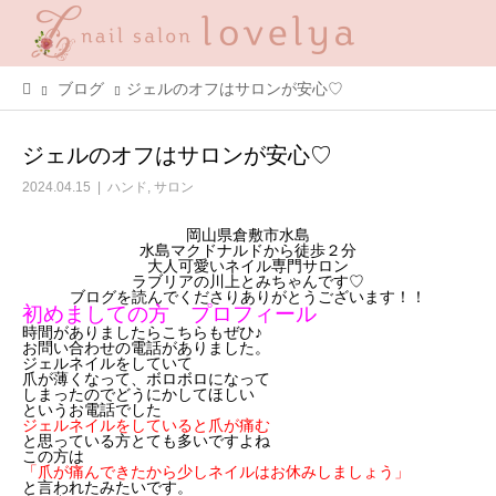
ブログ
ジェルのオフはサロンが安心♡
ジェルのオフはサロンが安心♡
2024.04.15
ハンド
,
サロン
岡山県倉敷市水島
水島マクドナルドから徒歩２分
大人可愛いネイル専門サロン
ラ
ブリアの川上とみちゃんです♡
ブログを読んでくださりありがとうございます！！
初めましての方 プロフィール
時間がありましたらこちらもぜひ♪
お問い合わせの電話がありました。
ジェルネイルをしていて
爪が薄くなって、ボロボロになって
しまったのでどうにかしてほしい
というお電話でした
ジェルネイルをしていると爪が痛む
と思っている方とても多いですよね
この方は
「爪が痛んできたから少しネイルはお休みしましょう」
と言われたみたいです。