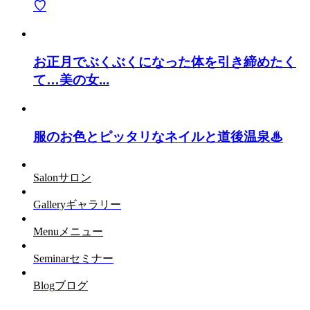
♡
お正月でぶくぶくになった体を引き締めたく
て…美の女...
服のお色とピッタリなネイルと道後温泉♨
Salon
サロン
Gallery
ギャラリー
Menu
メニュー
Seminar
セミナー
Blog
ブログ