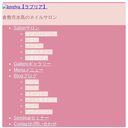
倉敷市水島のネイルサロン
Salon
サロン
サロンについて
ご案内
アクセス
Staff
スタッフ
お客様の声
Gallery
ギャラリー
Menu
メニュー
Blog
ブログ
ハンド
フット
ネイルケア
フット角質除去
サロン
プライベート
Seminar
セミナー
Contact
お問い合わせ