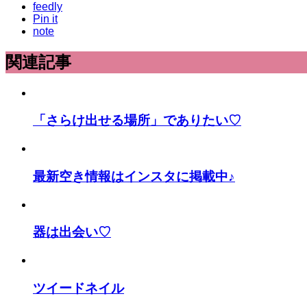
feedly
Pin it
note
関連記事
「さらけ出せる場所」でありたい♡
最新空き情報はインスタに掲載中♪
器は出会い♡
ツイードネイル