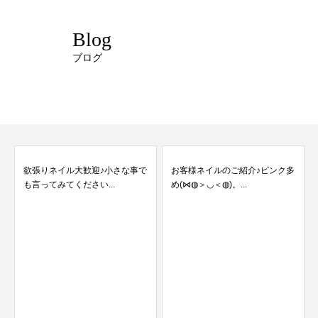
Blog
ブログ
欲張りネイル大歓迎♪小さな事で
お客様ネイルのご紹介♪ピンク多
も言ってみてください...
め(⋈◍＞◡＜◍)。...