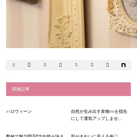
関連記事
ハロウィーン
自然が生み出す産物○○を指先
にして運気アップしませ...
数秘で魅力開花⁉方向性が決ま
肌がきれいに見える色♡