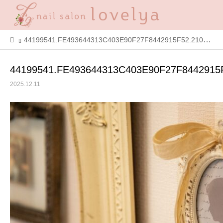
44199541.FE493644313C403E90F27F8442915F52.21053122
44199541.FE493644313C403E90F27F8442915
2025.12.11