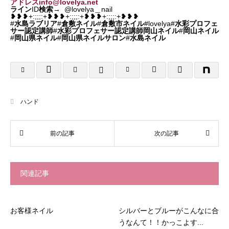
アドレスinfo@lovelya.net
ライン
ID
検索
→ @lovelya＿nail
❥❥❥+:;;;:+❥❥❥+:;;;:+❥❥❥+:;;;:+❥❥❥
#
水島ラブリア
#
倉敷ネイル
#
倉敷市ネイル
#lovelya#
水彩プロフェ
サー認定講師
#
水彩プロフェサー認定講師岡山ネイル
#
岡山ネイル
#
岡山県ネイル
#
岡山県ネイルサロン
#
水島ネイル
ハンド
関連記事
お客様ネイル
シルバーとブルーがこんなに合
うなんて！！かっこよす...