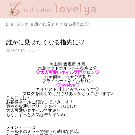
ブログ
誰かに見せたくなる指先に♡
誰かに見せたくなる指先に♡
2025.05.10
ハンド
岡山県 倉敷市 水島
水島マクドナルドから徒歩２分
♡大人可愛いネイル専門サロン♡
完全個室、完全予約制の
プライベートネイルサロン
♡lovelya♡
ネイリスト川上とみちゃんです♡
ブログを読んでくださりありがとうございます♪
こんにちは♪
お客様ネイルご紹介していきます！
爽やか
な
薄い
グリーン
を
ベース
に
した
大人
可愛い
春
ネイル
です🌿✨
もう、ずっと人気なデザイン👍
・
メイン
アート
は
ゴールド
の
ミラー
で
描
い
た
繊細
な
お花。