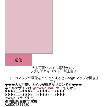
送信
大人可愛いネイル専門サロン
ラブリアネイリスト 川上富子
（このマップの画像をクリックするとGoogleマップが開きま
す）
❤️❤️❤️大人可愛いネイルが得意なサロンです❤️❤️❤️
ネイルデザインは
@lovelya_nail
☜
こちらから
❥❥❥+:;;;:+❥❥❥+:;;;:+❥❥❥+:;;;:+❥❥❥
❥❥❥+:;;;:+❥❥❥+:;;;:+❥❥❥+:;;;:+❥❥❥
lovelya
（ラブリア）
🏠
岡山県
倉敷市 水島
📞05071311980