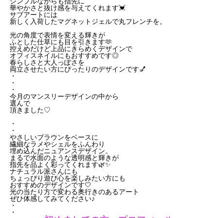
シンプル
ながら
も
指先
に
華やかさ
と
抜
け
感
を
与
えて
く
れ
ます💓
サブ
アート
に
は
新
しく
入荷
した
マグネットジェル
で
丸
フレンチ
を。
光
の
角度
で
表情
を
変える
輝き
が
ふとした
仕草
に
も
目
を
引き
ます🫶
控えめ
だけど
上品
に
きらめく
デザイン
で
オフィスネイル
に
も
おすすめ
です◎
春
ら
し
さ
と
大人
っ
ぽ
さ
を
両立
さ
せ
たい
方
に
ぴったり
の
デザイン
です💅
・
・
・
今月のマンスリーデザインの中から
選んで
頂きました♡
・
・
やさしいブラウン
を
ベース
に
繊細
な
ラメ
や
シェル
を
ふんわり
埋
め
込
ん
だ
ニュアンス
デザイン。
まるで
水面
の
よう
な
透明
感
と
輝き
が
指先
を
品
よく
彩
って
く
れ
ます🌿✨
ナチュラル
派
さん
に
も
ちょっぴり
遊び心
を
楽しみ
たい
方
に
も
おすすめ
の
デザイン
です🤍
光
の
当たり
方
で
変わる
奥行き
の
ある
アート
ぜひ
体感
し
て
み
て
くだ
さい♪
・
・