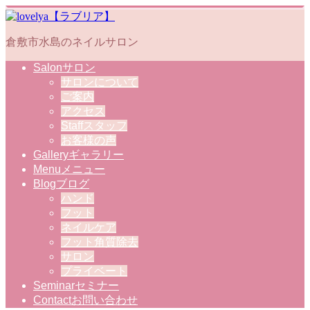
倉敷市水島のネイルサロン
Salon
サロン
サロンについて
ご案内
アクセス
Staff
スタッフ
お客様の声
Gallery
ギャラリー
Menu
メニュー
Blog
ブログ
ハンド
フット
ネイルケア
フット角質除去
サロン
プライベート
Seminar
セミナー
Contact
お問い合わせ