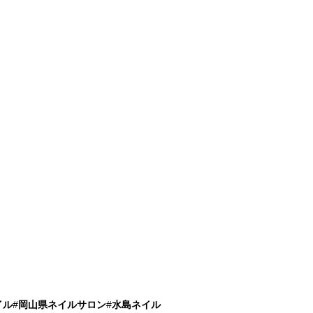
イル
#
岡山県ネイルサロン
#
水島ネイル