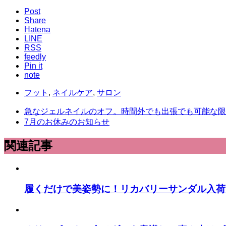
Post
Share
Hatena
LINE
RSS
feedly
Pin it
note
フット
,
ネイルケア
,
サロン
急なジェルネイルのオフ。時間外でも出張でも可能な限り
7月のお休みのお知らせ
関連記事
履くだけで美姿勢に！リカバリーサンダル入荷