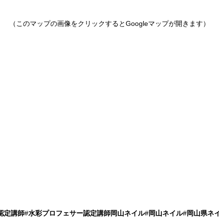
（このマップの画像をクリックするとGoogleマップが開きます）
認定講師
#
水彩プロフェサー認定講師岡山ネイル
#
岡山ネイル
#
岡山県ネ