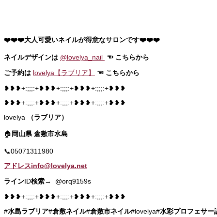
❤️❤️❤️大人可愛いネイルが得意なサロンです❤️❤️❤️
ネイルデザインは
@lovelya_nail
☜
こちらから
ご予約は
lovelya【ラブリア】
☜
こちらから
❥❥❥+:;;;:+❥❥❥+:;;;:+❥❥❥+:;;;:+❥❥❥
❥❥❥+:;;;:+❥❥❥+:;;;:+❥❥❥+:;;;:+❥❥❥
lovelya
（ラブリア）
🏠
岡山県
倉敷市水島
📞05071311980
アドレスinfo@lovelya.net
ライン
ID
検索
→ @orq9159s
❥❥❥+:;;;:+❥❥❥+:;;;:+❥❥❥+:;;;:+❥❥❥
#
水島ラブリア
#
倉敷ネイル
#
倉敷市ネイル
#lovelya#
水彩プロフェサー