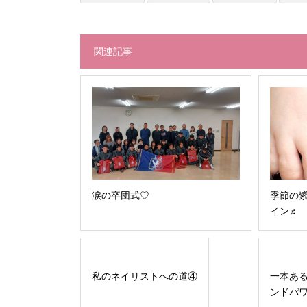
関連記事
涙の卒団式♡
季節の
イン♬
私のネイリストへの道④
一本あ
ンドパ