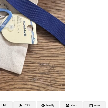
LINE
RSS
feedly
Pin it
note