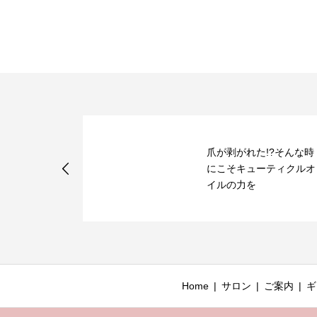
爪が剥がれた!?そんな時
ルの季節、来
にこそキューティクルオ
イルの力を
Home
サロン
ご案内
ギ