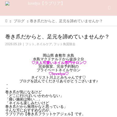
ブログ
巻き爪だからと、足元を諦めていませんか？
巻き爪だからと、足元を諦めていませんか？
2026.05.19
フット
,
ネイルケア
,
フット角質除去
岡山県 倉敷市 水島
水島マクドナルドから徒歩２分
♡大人可愛いネイル専門サロン♡
完全個室、完全予約制の
プライベートネイルサロン
♡lovelya♡
ネイリスト川上とみちゃんです♡
ブログを読んでくださりありがとうございます♪
・
・
巻き爪が気になるけど
「どこに行けばいいかわからない」
「痛い施術は怖い…」
「ネイルも楽しみたいけど
巻き爪だから無理かなと思っている」
そんな方におすすめなのが、
ラブリアの【巻き爪フラットケアジェル】です。