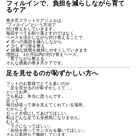
フィルインで、負担を減らしながら育て
るケア
巻き爪フラットケアジェルは、
“フィルイン”という方法で
付け替えをしていきます。
毎回すべてを削り落とすのではなく、
ベースを活かしながら付け替えることで、
✔ 爪への負担を減らしながら
✔ 少しずつ形を整え
✔ 綺麗な状態を維持しやすくしていきます
理想は、1か月以内の付け替えペース。
「育てながら整える」
そんな感覚の巻き爪ケアです。
足を見せるのが恥ずかしい方へ
フットのお客様でとても多いのが
「足を見せるのが恥ずかしくて…」
というお声。
でも私は、本当に思うんです。
足って
毎日頑張って体を支えてくれている場所。
だからこそ
もっと大切にしてあげてほしい。
私はどんな足でも全然気になりません。
むしろ、
「ラクになってほしい」
「自信を持ってサンダルを履いてほしい」
そんな気持ちで施術しています。