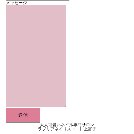
メッセージ
巻き爪は、なぜ起こるの？
1回で終わるものではありません
フィルインで、負担を減らしながら育てるケア
足を見せるのが恥ずかしい方へ
送信
大人可愛いネイル専門サロン
ラブリアネイリスト 川上富子