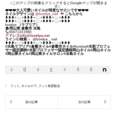
（このマップの画像をクリックするとGoogleマップが開きま
す）
❤️❤️❤️大人可愛いネイルが得意なサロンです❤️❤️❤️
ネイルデザインは
@lovelya_nail
☜
こちらから
❥❥❥+:;;;:+❥❥❥+:;;;:+❥❥❥+:;;;:+❥❥❥
❥❥❥+:;;;:+❥❥❥+:;;;:+❥❥❥+:;;;:+❥❥❥
lovelya
（ラブリア）
🏠
岡山県
倉敷市 水島
📞05071311980
アドレスinfo@lovelya.net
ライン
ID
検索
→ @lovelya＿nail
❥❥❥+:;;;:+❥❥❥+:;;;:+❥❥❥+:;;;:+❥❥❥
#
水島ラブリア
#
倉敷ネイル
#
倉敷市ネイル
#lovelya#
水彩プロフェ
サー認定講師
#
水彩プロフェサー認定講師岡山ネイル
#
岡山ネイル
#
岡山県ネイル
#
岡山県ネイルサロン
#
水島ネイル
フット
,
ネイルケア
,
フット角質除去