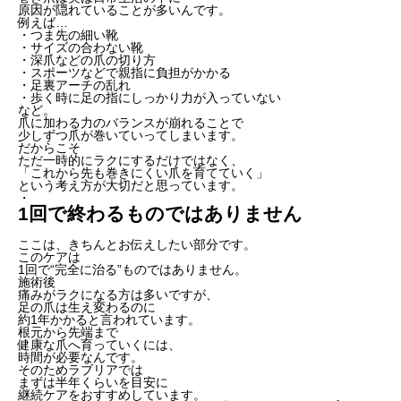
原因が隠れていることが多いんです。
例えば…
・つま先の細い靴
・サイズの合わない靴
・深爪などの爪の切り方
・スポーツなどで親指に負担がかかる
・足裏アーチの乱れ
・歩く時に足の指にしっかり力が入っていない
など。
爪に加わる力のバランスが崩れることで
少しずつ爪が巻いていってしまいます。
だからこそ
ただ一時的にラクにするだけではなく、
「これから先も巻きにくい爪を育てていく」
という考え方が大切だと思っています。
・
1回で終わるものではありません
ここは、きちんとお伝えしたい部分です。
このケアは
1回で“完全に治る”ものではありません。
施術後
痛みがラクになる方は多いですが、
足の爪は生え変わるのに
約1年かかると言われています。
根元から先端まで
健康な爪へ育っていくには、
時間が必要なんです。
そのためラブリアでは
まずは半年くらいを目安に
継続ケアをおすすめしています。