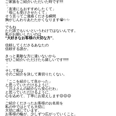
ご家族をご紹介いただいた時です‼️‼️
・
「友達にもおすすめしたくて」
「母にも受けさせたくて」
そう言ってご連絡くださる瞬間
胸がじんわりあたたかくなります😭✨✨
・
でもね
ただ誰でもいいというわけではないんです。
私がお願いしたいのは
“大好きなお客様の大切な方”
。
信頼してくださるあなたの
信頼する誰か。
きっと素敵な方に違いないから
ぜひご紹介いただけたら嬉しいです‼️‼️‼️
・
・
そして私は
そのご紹介を決して裏切りたくない。
「ここを紹介して良かった」
と思っていただけるように、
「川上さんの紹介なら安心だわ」
と思っていただけるように、
心を込めて、丁寧にお迎えします😌😌😌
・
ご紹介くださったお客様のお名前を
私の中ではとても大切に
大切に感じています。
お客様の輪が、少しずつ広がっていくこと。