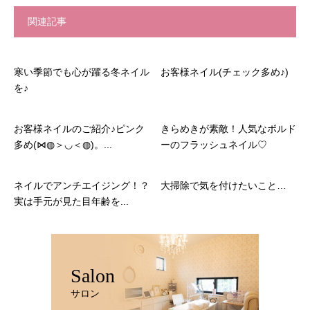
関連記事
寒い季節でも心が躍る冬ネイル
お客様ネイル(チェック多め♪)
を♪
お客様ネイルのご紹介♪ピンク
きらめきが素敵！人気なボルド
多め(⋈◍＞◡＜◍)。...
ーのフラッシュネイル♡
ネイルでアンチエイジング！？
大掃除で気を付けたいこと…
実は手元が見た目年齢を...
Salon
サロン