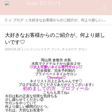
ブログ
大好きなお客様からのご紹介が、何より嬉しいです♡
大好きなお客様からのご紹介が、何より嬉し
いです♡
2025.04.16
ハンド
,
ハンドケア
,
フット
,
ネイルケア
,
サロン
岡山県 倉敷市 水島
水島マクドナルドから徒歩２分
♡大人可愛いネイル専門サロン♡
完全個室、完全予約制の
プライベートネイルサロン
♡lovelya♡
ネイリスト川上とみちゃんです♡
ブログを読んでくださりありがとうございます♪
初めましての方 プロフィール
こちらも見てね♪
今日は私の正直な切実な気持ちを
少し綴らせてください😊
サロンをやっていて
何より嬉しい瞬間のひとつ。
それは、大切なお友達や