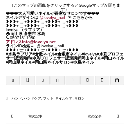
（このマップの画像をクリックするとGoogleマップが開きま
す）
❤️❤️❤️大人可愛いネイルが得意なサロンです❤️❤️❤️
ネイルデザインは
@lovelya_nail
☜
こちらから
❥❥❥+:;;;:+❥❥❥+:;;;:+❥❥❥+:;;;:+❥❥❥
❥❥❥+:;;;:+❥❥❥+:;;;:+❥❥❥+:;;;:+❥❥❥
lovelya
（ラブリア）
🏠
岡山県
倉敷市 水島
📞05071311980
アドレスinfo@lovelya.net
ライン
ID
検索
→ @lovelya＿nail
❥❥❥+:;;;:+❥❥❥+:;;;:+❥❥❥+:;;;:+❥❥❥
#
水島ラブリア
#
倉敷ネイル
#
倉敷市ネイル
#lovelya#
水彩プロフェ
サー認定講師
#
水彩プロフェサー認定講師岡山ネイル
#
岡山ネイル
#
岡山県ネイル
#
岡山県ネイルサロン
#
水島ネイル
ハンド
,
ハンドケア
,
フット
,
ネイルケア
,
サロン