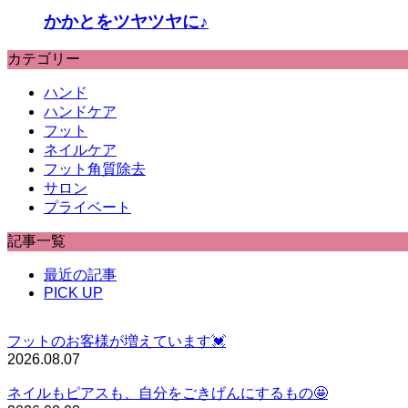
かかとをツヤツヤに♪
カテゴリー
ハンド
ハンドケア
フット
ネイルケア
フット角質除去
サロン
プライベート
記事一覧
最近の記事
PICK UP
フットのお客様が増えています💓
2026.08.07
ネイルもピアスも、自分をごきげんにするもの🤩