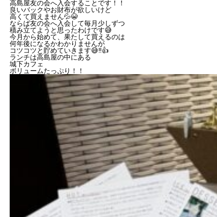
高島屋友の会へ入会することです！！
良いバックやお財布が欲しいけど
高くて買えません💦😭
ならば友の会へ入会して毎月少しずつ
積み立てようと思ったわけです😅
今月から始めて、果たして買えるのは
何年後になるかわかりませんが
コツコツと貯めていきます😅‼️👍
ランチは高島屋の中にある
城下カフェ
ボリュームたっぷり！！