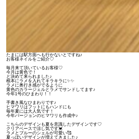
たまには駅方面へも行かないとですね♪
お客様ネイルをご紹介♡
毎月来て頂いているお客様♡
今月は黄色で！
と決めて来られました♪
根本にラメを入れてキラキラに✨✨
ラメに奥行き感がでるように
黄色のカラージェルとラメでサンドしてます♪
今年1号のひまわり！！
手書き風なひまわりです♪
ヒマワリはフットにもハンドにも
毎年夏には大人気です！
今年バージョンのヒマワリも作成中♪
こちらのデザインも夏を意識したデザインです♡
クリアベースで涼し気です💓
ラメとブルーのシェルが可愛い🥰
夏っぽいデザインが増えてきました♪