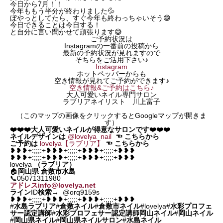
今日から7月！！
今年ももう半分が終わりました💦
ぼやっとしてたら、すぐ今年も終わっちゃいそう😅
今日できることは今日する！
と自分に言い聞かせて頑張ります😅
ご予約状況は
Instagramの一番前の投稿から
最新の予約状況が見れますので
そちらをご活用下さい♪
Instagram
ホットペッパーからも
空き情報が見れてご予約ができます♪
空き情報&ご予約はこちら♪
大人可愛いネイル専門サロン
ラブリアネイリスト 川上富子
（このマップの画像をクリックするとGoogleマップが開きま
す）
❤️❤️❤️大人可愛いネイルが得意なサロンです❤️❤️❤️
ネイルデザインは
@lovelya_nail
☜
こちらから
ご予約は
lovelya【ラブリア】
☜
こちらから
❥❥❥+:;;;:+❥❥❥+:;;;:+❥❥❥+:;;;:+❥❥❥
❥❥❥+:;;;:+❥❥❥+:;;;:+❥❥❥+:;;;:+❥❥❥
lovelya
（ラブリア）
🏠
岡山県
倉敷市水島
📞05071311980
アドレスinfo@lovelya.net
ライン
ID
検索
→ @orq9159s
❥❥❥+:;;;:+❥❥❥+:;;;:+❥❥❥+:;;;:+❥❥❥
#
水島ラブリア
#
倉敷ネイル
#
倉敷市ネイル
#lovelya#
水彩プロフェ
サー認定講師
#
水彩プロフェサー認定講師岡山ネイル
#
岡山ネイル
#
岡山県ネイル
#
岡山県ネイルサロン
#
水島ネイル