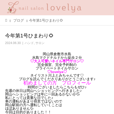
ブログ
今年第1号ひまわり🌻
今年第1号ひまわり🌻
2024.06.30
ハンド
,
サロン
岡山県倉敷市水島
水島マクドナルドから徒歩２分
♡大人可愛いネイル専門サロン♡
完全個室、完全予約制の
プライベートネイルサロン
♡lovelya♡
ネイリスト川上とみちゃんです♡
ブログを読んでくださりありがとうございます♪
初めましての方 プロフィール
時間がございましたらこちらもぜひ♪
先週の休日は岡山へショッピングへ行きました♪
岡山へショッピングは年に一回あるかないか💦
私にとっては貴重な日でした♪
車の運転があまり得意ではないので
岡山駅前の方へ運転していくことは
ほぼありません💦
今回は目的がありました！！