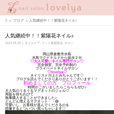
ブログ
人気継続中！！紫陽花ネイル♪
人気継続中！！紫陽花ネイル♪
2024.05.28
ネイルケア
,
フット角質除去
,
サロン
岡山県倉敷市水島
水島マクドナルドから徒歩２分
♡大人可愛いネイル専門サロン♡
完全個室、完全予約制の
プライベートネイルサロン
♡lovelya♡
ネイリスト川上とみちゃんです♡
ブログを読んでくださりありがとうございます！！
初めましての方 プロフィール
時間がございましたらこちらもぜひ♪
大人気のうるうるマグネットのジェル♡
再販を待ちわびて
無事購入することができました♪
どんどん増えるマグネット・・😅
可愛いし、お客様が喜んでくださるのを
想像するとついつい買っちゃいます♡