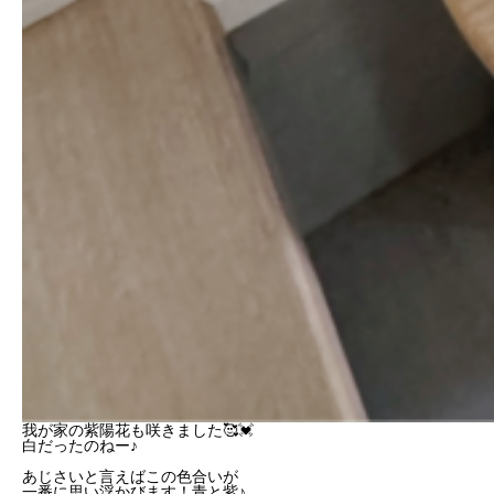
我が家の紫陽花も咲きました🥰💓
白だったのねー♪
あじさいと言えばこの色合いが
一番に思い浮かびます！青と紫♪