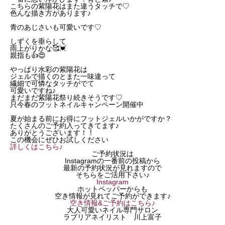
こちらの紫陽花はまた違うタッチで♡
色んな描き方があります♪
青のあじさいも可愛いです♡
しずくを垂らして
雨上がりかな🥰💓
親指も👍😍
やっぱり水彩の紫陽花は
ジェルで描くのとまた一味違って
繊細で可憐なタッチがでて
可愛いですね♪
まだまだ紫陽花祭り続きそうです♡
只今春のフットネイルキャンペーン開催中
夏が始まる前にお得にフットジェルいかがですか？
たくさんのご予約入ってきてます♪
ありがとうございます！！
この機会にぜひお試しください
詳しくはこちら♪
ご予約状況は
Instagramの一番前の投稿から
最新の予約状況が見れますので
そちらをご活用下さい♪
Instagram
ホットペッパーからも
空き情報が見れてご予約ができます♪
空き情報&ご予約はこちら♪
大人可愛いネイル専門サロン
ラブリアネイリスト 川上富子