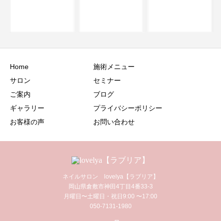
たんです”の気持ち
をカタチに♡
Home
施術メニュー
サロン
セミナー
ご案内
ブログ
ギャラリー
プライバシーポリシー
お客様の声
お問い合わせ
ネイルサロン lovelya【ラブリア】
岡山県倉敷市神田4丁目4番33-3
月曜日〜土曜日・祝日9:00 〜17:00
050-7131-1980