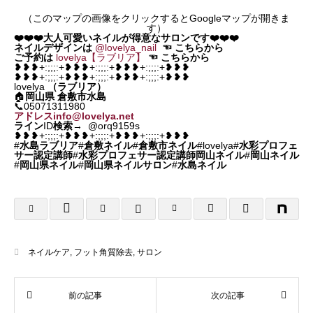
（このマップの画像をクリックするとGoogleマップが開きま
す）
❤️❤️❤️大人可愛いネイルが得意なサロンです❤️❤️❤️
ネイルデザインは
@lovelya_nail
☜
こちらから
ご予約は
lovelya【ラブリア】
☜
こちらから
❥❥❥+:;;;:+❥❥❥+:;;;:+❥❥❥+:;;;:+❥❥❥
❥❥❥+:;;;:+❥❥❥+:;;;:+❥❥❥+:;;;:+❥❥❥
lovelya
（ラブリア）
🏠
岡山県
倉敷市水島
📞05071311980
アドレスinfo@lovelya.net
ライン
ID
検索
→ @orq9159s
❥❥❥+:;;;:+❥❥❥+:;;;:+❥❥❥+:;;;:+❥❥❥
#
水島ラブリア
#
倉敷ネイル
#
倉敷市ネイル
#lovelya#
水彩プロフェ
サー認定講師
#
水彩プロフェサー認定講師岡山ネイル
#
岡山ネイル
#
岡山県ネイル
#
岡山県ネイルサロン
#
水島ネイル
ネイルケア
,
フット角質除去
,
サロン