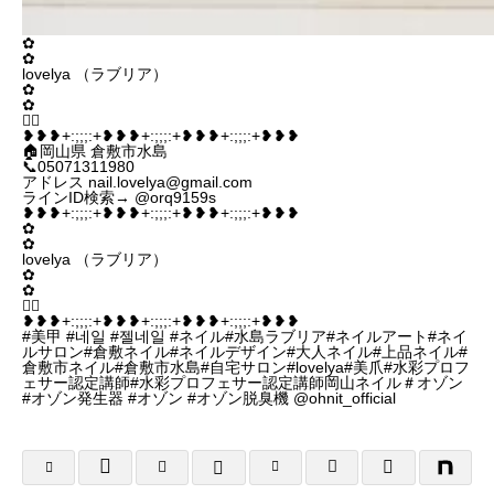
✿
✿
lovelya （ラブリア）
✿
✿
♡⃜
❥❥❥+:;;;:+❥❥❥+:;;;:+❥❥❥+:;;;:+❥❥❥
🏠岡山県 倉敷市水島
📞05071311980
アドレス nail.lovelya@gmail.com
ラインID検索→ @orq9159s
❥❥❥+:;;;:+❥❥❥+:;;;:+❥❥❥+:;;;:+❥❥❥
✿
✿
lovelya （ラブリア）
✿
✿
♡⃜
❥❥❥+:;;;:+❥❥❥+:;;;:+❥❥❥+:;;;:+❥❥❥
#美甲 #네일 #젤네일 #ネイル#水島ラブリア#ネイルアート#ネイ
ルサロン#倉敷ネイル#ネイルデザイン#大人ネイル#上品ネイル#
倉敷市ネイル#倉敷市水島#自宅サロン#lovelya#美爪#水彩プロフ
ェサー認定講師#水彩プロフェサー認定講師岡山ネイル＃オゾン
#オゾン発生器 #オゾン #オゾン脱臭機 @ohnit_official