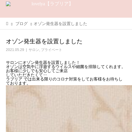
ブログ
オゾン発生器を設置しました
オゾン発生器を設置しました
2021.05.29
サロン
,
プライベート
サロンにオゾン発生器を設置しました！
オゾンは空気中に浮遊するウイルスや細菌を排除してくれます。
お客様に少しでも安心してご来店
していただきたくて‥
ラブリア では出来る限りのコロナ対策をしてお客様をお待ちし
ております。