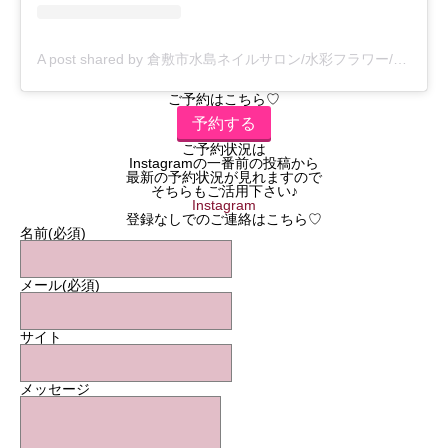
A post shared by 倉敷市水島ネイルサロン/水彩フラワー/水島ラブリア/お花ネイル／手のエイジングケア (@lovelya_nail)
ご予約はこちら♡
予約する
ご予約状況は
Instagramの一番前の投稿から
最新の予約状況が見れますので
そちらもご活用下さい♪
Instagram
登録なしでのご連絡はこちら♡
名前
(必須)
メール
(必須)
サイト
メッセージ