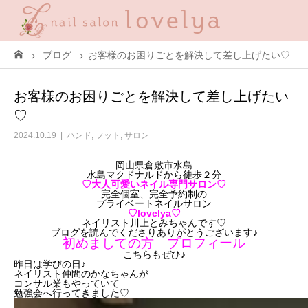
ブログ
お客様のお困りごとを解決して差し上げたい♡
お客様のお困りごとを解決して差し上げたい
♡
2024.10.19
ハンド
,
フット
,
サロン
岡山県倉敷市水島
水島マクドナルドから徒歩２分
♡大人可愛いネイル専門サロン♡
完全個室、完全予約制の
プライベートネイルサロン
♡lovelya♡
ネイリスト川上とみちゃんです♡
ブログを読んでくださりありがとうございます♪
初めましての方 プロフィール
こちらもぜひ♪
昨日は学びの日♪
ネイリスト仲間のかなちゃんが
コンサル業もやっていて
勉強会へ行ってきました♡