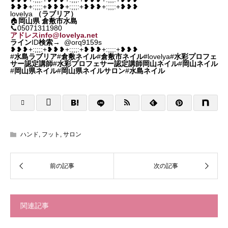
❥❥❥+:;;;:+❥❥❥+:;;;:+❥❥❥+:;;;:+❥❥❥
lovelya
（ラブリア）
🏠
岡山県
倉敷市水島
📞05071311980
アドレスinfo@lovelya.net
ライン
ID
検索
→ @orq9159s
❥❥❥+:;;;:+❥❥❥+:;;;:+❥❥❥+:;;;:+❥❥❥
#
水島ラブリア
#
倉敷ネイル
#
倉敷市ネイル
#lovelya#
水彩プロフェ
サー認定講師
#
水彩プロフェサー認定講師岡山ネイル
#
岡山ネイル
#
岡山県ネイル
#
岡山県ネイルサロン
#
水島ネイル
ハンド
,
フット
,
サロン
関連記事