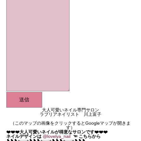
送信
大人可愛いネイル専門サロン
ラブリアネイリスト 川上富子
（このマップの画像をクリックするとGoogleマップが開きま
す）
❤️❤️❤️大人可愛いネイルが得意なサロンです❤️❤️❤️
ネイルデザインは
@lovelya_nail
☜
こちらから
❥❥❥+:;;;:+❥❥❥+:;;;:+❥❥❥+:;;;:+❥❥❥