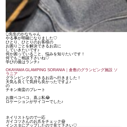
👆先生のかなちゃん
やる事が明確になりました♡
ひとり、ひとりのお客様の
お困りごとを解決できるお店に
していきたいです♪
何か困っていること、悩みを知りたいです！
何でもご相談下さいね♡
学びの後はランチ♪
OKAYAMA GLAMPING SORANIA｜倉敷のグランピング施設 ソ
ラニア
グランピングもできるお店へ行きました！
天気も良くて気持ち良かったですよ♪
の
チキン南蛮のプレート
お腹ペコペコ、喜ぶ私😂
ロケーションがサイコーでした♪
ネイリストなので一応
ガイコツさんのお爪をチェック😆
インスタにアップしたので見て下さい♡