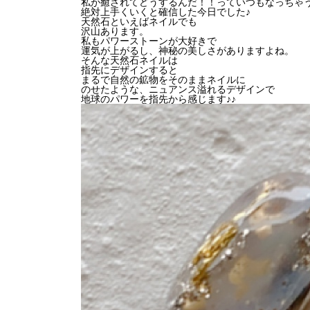
私が癒されてどうするんだ！！っていつもなっちゃう
絶対上手くいくと確信した今日でした♪
天然石といえばネイルでも
沢山あります。
私もパワーストーンが大好きで
運気が上がるし、神秘の美しさがありますよね。
そんな天然石ネイルは
指先にデザインすると
まるで自然の鉱物をそのままネイルに
のせたような、ニュアンス溢れるデザインで
地球のパワーを指先から感じます♪♪