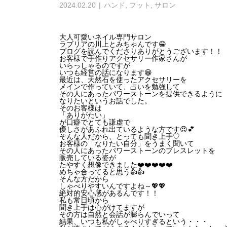
2024.02.20
ハンド
,
フット
,
サロン
大人可愛いネイル専門サロン
ラ
ブリアの川上とみちゃんです😁
ブログを読んでくださりありがとうございます！！
お客様で手作りアクセサリー作家さんが
いらっしゃるのですが
いつも経営の話になります😁
最近は、天然石を使ったアクセサリーを
メインで作っていて、占いを勉強して
その人にあったパワーストーンを提供できるように
なりたいというお話でした。
そのお客様は
「ありがたい」
が口癖でとても謙虚で
優しさがあふれ出ているような方です😍💕
そんな人だから、とっても聞き上手♡
お客様の「なりたい自分」をうまく聞いて
その人にあったパワーストーンのブレスレットを
販売している姿が
たやすく想像できました❤️❤️❤️❤️❤️
めちゃ合ってると思う👍👍
そんな方だから
しゃべりやすいんですよね～💖💖
絶対的安心感があるんです！！
私も常日頃から
聞き上手は心がけてますが
その方は自然と会話が膨らんでいって
結果、いつも私がしゃべりすぎるという・・・