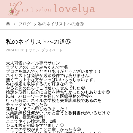
ブログ
私のネイリストへの道⑤
私のネイリストへの道⑤
2024.02.28
サロン
,
プライベート
大人可愛いネイル専門サロン
ラ
ブリアの川上とみちゃんです😁
ブログを読んでくださりありがとうございます！！
ネイリストは免許が必須条件ではありません。
無くても上手な方がいっぱいいらっしゃいます。
私は検定を取得するのが好きなので
やると決めたらそこは迷いませんでした😂
検定を取得し自分に自信を持ちたかったのもあります😊
以前、ハローワークを通して医療事務の学校へ
行った時に、ネイルの学校も失業訓練校であるのを
チェック済みでした👍
迷わず、そこへ申し込みました！
失業訓練校は何がいいかと言うと教科書代がいるだけで
材料費、授業料無料‼️‼️
ここでネイル検定3級、2級
ジェル検定初級を学びました♡
ここでの学校がまことに厳しかった💦😅