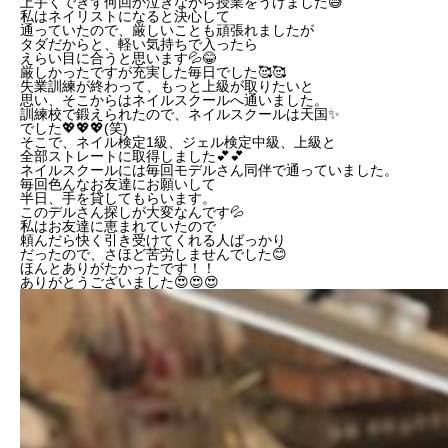
上手くできず何回か泣きながら授業をうけました😅
私はネイリストになると決心して
通っていたので、厳しいことも頑張れましたが
タダだからと、軽い気持ちで入ったら
えらい目に合うと思います💦😂
厳しかったですが充実した毎日でした🥰🥰
失業訓練が終わって、もっと上級が取りたいと
思い、そこからはネイルスクールへ通いました。
訓練校で鍛えられたので、ネイルスクールは天国✨
でした💖💖💖(笑)
そこで、ネイル検定1級、ジェル検定中級、上級と
全部ストレートに取得しました💕💕
ネイルスクールには毎回モデルさん同伴で通っていました。
毎回色んなお友達にお願いして
半日、手を貸してもらいます。
このデルさん探しが大変なんです💦
私はお友達に恵まれていたので
頼んだら快く引き受けてくれる人ばっかり
だったので、さほど苦労しませんでした😊
ほんとありがたかったです！！
ありがとうございました😍😍😍