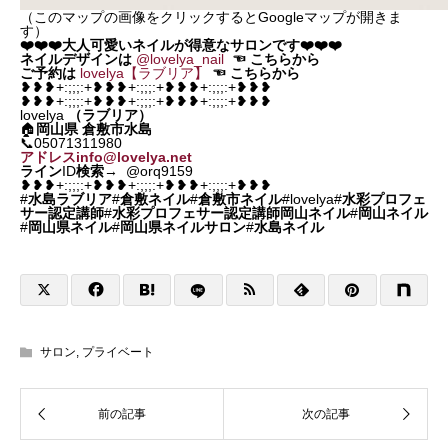
（このマップの画像をクリックするとGoogleマップが開きま
す）
❤️❤️❤️大人可愛いネイルが得意なサロンです❤️❤️❤️
ネイルデザインは
@lovelya_nail
☜
こちらから
ご予約は
lovelya【ラブリア】
☜
こちらから
❥❥❥+:;;;:+❥❥❥+:;;;:+❥❥❥+:;;;:+❥❥❥
❥❥❥+:;;;:+❥❥❥+:;;;:+❥❥❥+:;;;:+❥❥❥
lovelya
（ラブリア）
🏠
岡山県
倉敷市水島
📞05071311980
アドレスinfo@lovelya.net
ライン
ID
検索
→ @orq9159
❥❥❥+:;;;:+❥❥❥+:;;;:+❥❥❥+:;;;:+❥❥❥
#
水島ラブリア
#
倉敷ネイル
#
倉敷市ネイル
#lovelya#
水彩プロフェ
サー認定講師
#
水彩プロフェサー認定講師岡山ネイル
#
岡山ネイル
#
岡山県ネイル
#
岡山県ネイルサロン
#
水島ネイル
サロン
,
プライベート