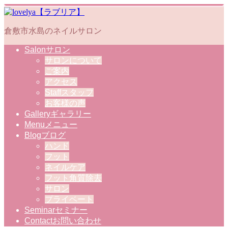
倉敷市水島のネイルサロン
Salon
サロン
サロンについて
ご案内
アクセス
Staff
スタッフ
お客様の声
Gallery
ギャラリー
Menu
メニュー
Blog
ブログ
ハンド
フット
ネイルケア
フット角質除去
サロン
プライベート
Seminar
セミナー
Contact
お問い合わせ