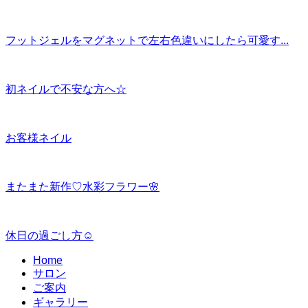
フットジェルをマグネットで左右色違いにしたら可愛す...
初ネイルで不安な方へ☆
お客様ネイル
またまた新作♡水彩フラワー🌸
休日の過ごし方☺️
Home
サロン
ご案内
ギャラリー