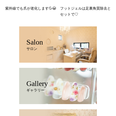
紫外線でも爪が老化します💦😭
フットジェルは足裏角質除去と
セットで♡
Salon
サロン
Gallery
ギャラリー