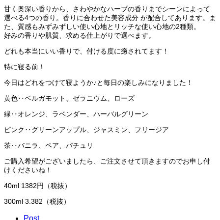
甘く奥深い香りから、さわやかなハーブの香りまでシーンによって
選べる4つの香り。香りに合わせた美容成分 が配合してあります。ま
た、質感もみずみずしい使い心地とリッチな使い心地の2種類。
好みの香りや肌質、求める仕上がりで選べます。
どれも本当にいい香りで、付ける度に癒されてます！
特に寝る前！
今日はどれをつけて寝ようか♪と毎日の楽しみになりました！
黄色‥ベルガモット、ゼラニウム、ローズ
緑‥オレンジ、ラベンダー、ハーバルグリーン
ピンク‥グリーンアップル、ジャスミン、フリージア
茶‥バニラ、ペア、パチュリ
ご購入希望がございましたら、ご注文させて頂きますのでお申し付
けくださいね！
40ml 1382円（税抜）
300ml 3.382（税抜）
Post