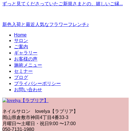
ずっと見てくださっていたご新規さまとの、嬉しいご縁...
新色入荷と最近人気なフラワーフレンチ♪
Home
サロン
ご案内
ギャラリー
お客様の声
施術メニュー
セミナー
ブログ
プライバシーポリシー
お問い合わせ
ネイルサロン lovelya【ラブリア】
岡山県倉敷市神田4丁目4番33-3
月曜日〜土曜日・祝日9:00 〜17:00
050-7131-1980