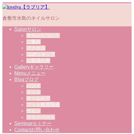
倉敷市水島のネイルサロン
Salon
サロン
サロンについて
ご案内
アクセス
Staff
スタッフ
お客様の声
Gallery
ギャラリー
Menu
メニュー
Blog
ブログ
ハンド
フット
ネイルケア
フット角質除去
サロン
プライベート
Seminar
セミナー
Contact
お問い合わせ