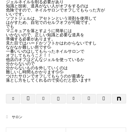
ジェルネイルを削る必要があり
知識と技術、道具がない人がオフをするのは
危険ですので、ネイルサロンでオフしてもらった方が
いいです。
ソフトジェルは、アセトンという溶剤を使用して
はがすため、自宅でのセルフオフが可能です。
でも
マニキュアを落とすように簡単には
いかないので、正しい知識と必要な道具を
準備する必要があります。
見た目ではハードかソフトかはわからないですし
なかなか難しい所です💦
一番いいのはしてもらったネイルサロンで
オフしてもらうこと！！
他店のオフはどんなジェルを使っているか
分からないので
分からないものを外していくのは
難しいし時間もかかります💦💦
つけたサロンでオフしてもらうのが最適な
落とし方をしてくれるので安心だと思います‼️
サロン