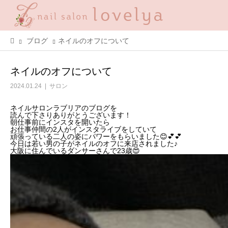
ブログ
ネイルのオフについて
ネイルのオフについて
2024.01.24
サロン
ネイルサロンラブリアのブログを
読んで下さりありがとうございます！
朝仕事前にインスタを開いたら
お仕事仲間の2人がインスタライブをしていて
頑張っている二人の姿にパワーをもらいました😊💕💕
今日は若い男の子がネイルのオフに来店されました♪
大阪に住んでいるダンサーさんで23歳😍