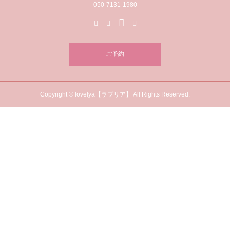
050-7131-1980
ご予約
Copyright © lovelya【ラブリア】 All Rights Reserved.