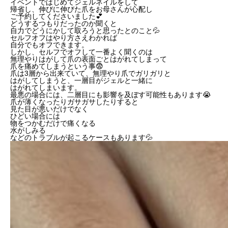
イベントではじめてジェルネイルをして
帰省し、伸びに伸びた爪をお母さんが心配し
ご予約してくださいました💕
どうするつもりだったのか聞くと
自力でどうにかして取ろうと思ったとのこと💦
セルフオフはやり方さえわかれば
自分でもオフできます。
しかし、セルフでオフして一番よく聞くのは
無理やりはがして爪の表面ごとはがれてしまって
爪を痛めてしまうという事😨
爪は3層から出来ていて、無理やり爪でガリガリと
はがしてしまうと、一層目がジェルと一緒に
はがれてしまいます。
最悪の場合には、二層目にも影響を及ぼす可能性もあります😭
爪が薄くなったりガサガサしたりすると
見た目が悪いだけでなく
ひどい場合には
物をつかむだけで痛くなる
水がしみる
などのトラブルが起こるケースもあります💦