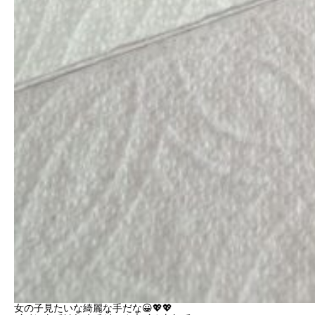
女の子見たいな綺麗な手だな😀💖💖