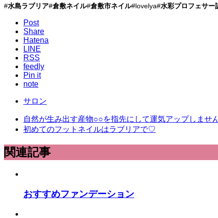
#
水島ラブリア
#
倉敷ネイル
#
倉敷市ネイル
#lovelya#
水彩プロフェサー
Post
Share
Hatena
LINE
RSS
feedly
Pin it
note
サロン
自然が生み出す産物○○を指先にして運気アップしませ
初めてのフットネイルはラブリアで♡
関連記事
おすすめファンデーション