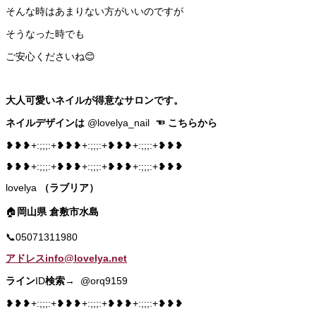
そんな時はあまりない方がいいのですが
そうなった時でも
ご安心くださいね😊
大人可愛いネイルが得意なサロンです。
ネイルデザインは
@lovelya_nail
☜
こちらから
❥❥❥+:;;;:+❥❥❥+:;;;:+❥❥❥+:;;;:+❥❥❥
❥❥❥+:;;;:+❥❥❥+:;;;:+❥❥❥+:;;;:+❥❥❥
lovelya
（ラブリア）
🏠
岡山県
倉敷市水島
📞05071311980
アドレスinfo@lovelya.net
ライン
ID
検索
→ @orq9159
❥❥❥+:;;;:+❥❥❥+:;;;:+❥❥❥+:;;;:+❥❥❥