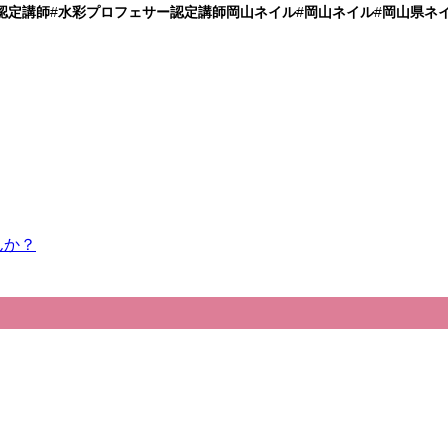
認定講師
#
水彩プロフェサー認定講師岡山ネイル
#
岡山ネイル
#
岡山県ネ
んか？