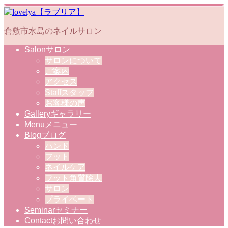
倉敷市水島のネイルサロン
Salon
サロン
サロンについて
ご案内
アクセス
Staff
スタッフ
お客様の声
Gallery
ギャラリー
Menu
メニュー
Blog
ブログ
ハンド
フット
ネイルケア
フット角質除去
サロン
プライベート
Seminar
セミナー
Contact
お問い合わせ