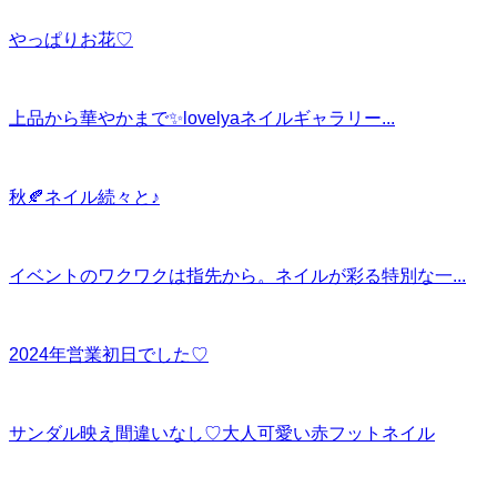
やっぱりお花♡
上品から華やかまで✨lovelyaネイルギャラリー...
秋🍂ネイル続々と♪
イベントのワクワクは指先から。ネイルが彩る特別な一...
2024年営業初日でした♡
サンダル映え間違いなし♡大人可愛い赤フットネイル