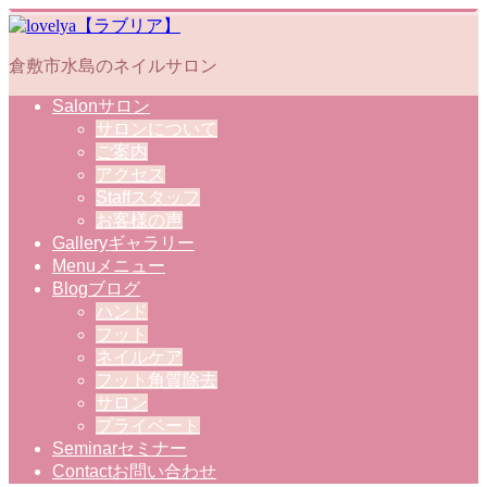
倉敷市水島のネイルサロン
Salon
サロン
サロンについて
ご案内
アクセス
Staff
スタッフ
お客様の声
Gallery
ギャラリー
Menu
メニュー
Blog
ブログ
ハンド
フット
ネイルケア
フット角質除去
サロン
プライベート
Seminar
セミナー
Contact
お問い合わせ