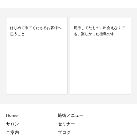
客様へ
期待してたものに出会えなくて
夏の指先に元気をくれる♪ひま
も、楽しかった徳島の休...
りネイルが大人気！
Home
施術メニュー
サロン
セミナー
ご案内
ブログ