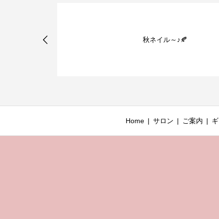
ディクト限定
秋ネイル～♪🍂
ト発売！
Home
サロン
ご案内
ギ