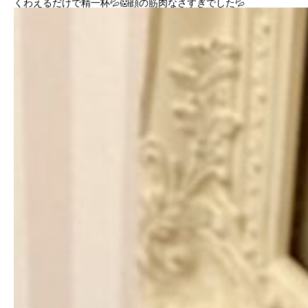
くわえるだけで精一杯💦😱顔の筋肉なさすぎでした💦