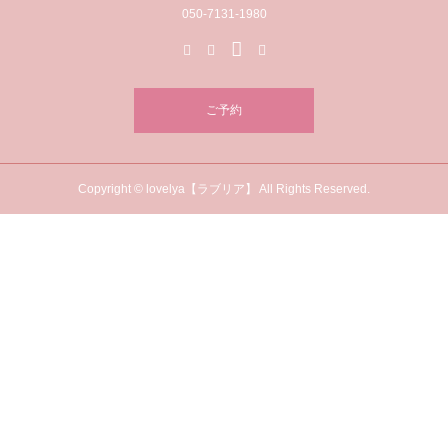
050-7131-1980
ご予約
Copyright © lovelya【ラブリア】 All Rights Reserved.