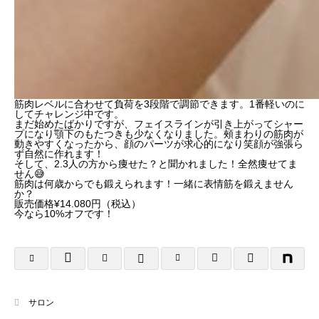
筋肉レベルに合わせて負荷を3段階で調節できます。1番軽いのに
してチャレンジ中です。
まだ始めたばかりですが、フェイスラインが引き上がってシャー
プになり顎下のもたつきも少なくなりました。頰まわりの筋肉が
動きやすくなったから、顔のパーツが求心的になり笑顔が強張ら
ず自然に作れます！
そして、2.3人の方から痩せた？と聞かれました！全然痩せてま
せん😅
筋肉は何歳からでも鍛えられます！一緒に表情筋を鍛えません
か？
販売価格¥14.080円（税込）
今なら10%オフです！
サロン