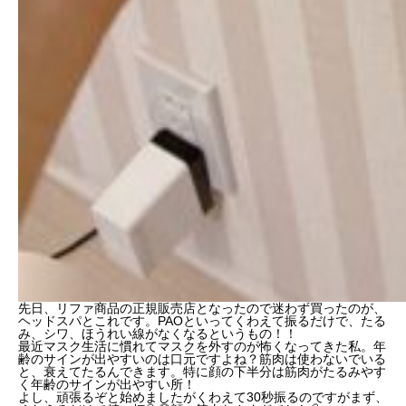
先日、リファ商品の正規販売店となったので迷わず買ったのが、
ヘッドスパとこれです。PAOといってくわえて振るだけで、たる
み、シワ、ほうれい線がなくなるというもの！！
最近マスク生活に慣れてマスクを外すのが怖くなってきた私。年
齢のサインが出やすいのは口元ですよね？筋肉は使わないでいる
と、衰えてたるんできます。特に顔の下半分は筋肉がたるみやす
く年齢のサインが出やすい所！
よし、頑張るぞと始めましたがくわえて30秒振るのですがまず、